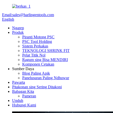
Email:sales@harlingentools.com
English
Ngarep
Produk
Piranti Motong PSC
PSC Tool Holding
Sistem Perkakas
TEKNOLOGI SHRINK FIT
Pelat Titik Nol
Ragum sing Bisa MENDIRI
Komponen Cetakan
Sumber Daya
Blog Paling Apik
Panelusuran Paling Ndhuwur
Pawarta
Pitakonan sing Sering Ditakoni
Babagan Kita
Pameran
Unduh
Hubungi Kami