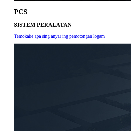
PCS
SISTEM PERALATAN
Temokake apa sing anyar ing pemotongan logam