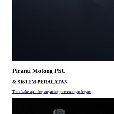
Piranti Motong PSC
& SISTEM PERALATAN
Temokake apa sing anyar ing pemotongan logam