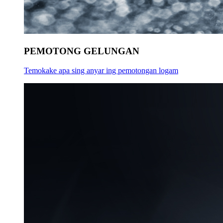
PEMOTONG GELUNGAN
Temokake apa sing anyar ing pemotongan logam