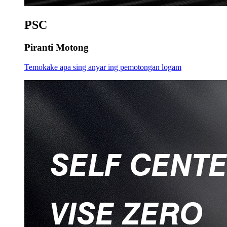
PSC
Piranti Motong
Temokake apa sing anyar ing pemotongan logam